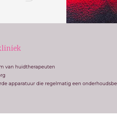
kliniek
am van huidtherapeuten
org
rde apparatuur die regelmatig een onderhoudsbeu