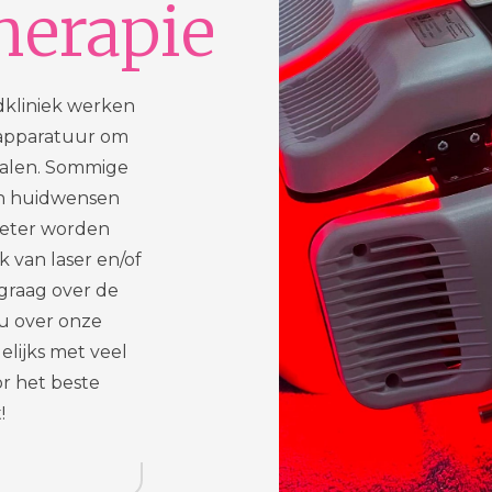
herapie
dkliniek werken
 apparatuur om
alen. Sommige
n huidwensen
beter worden
 van laser en/of
 graag over de
 u over onze
elijks met veel
or het beste
!