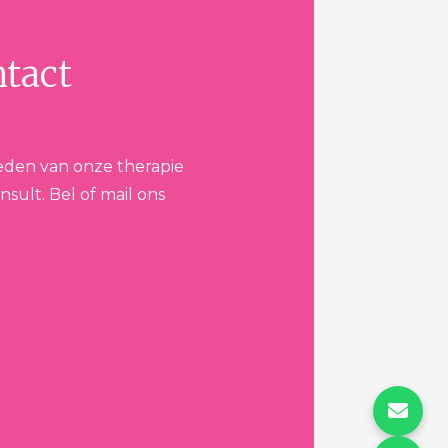
ntact
eden van onze therapie
nsult. Bel of mail ons