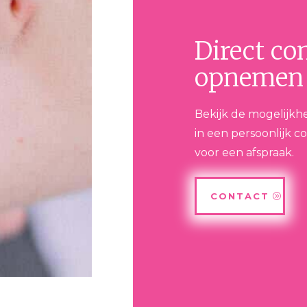
Direct co
opnemen
Bekijk de mogelijkh
in een persoonlijk co
voor een afspraak.
CONTACT