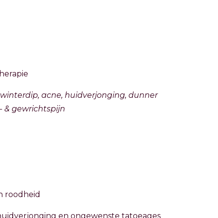
herapie
, winterdip, acne, huidverjonging, dunner
 & gewrichtspijn
n roodheid
huidverjonging en ongewenste tatoeages