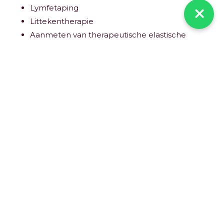
Lymfetaping
Littekentherapie
Aanmeten van therapeutische elastische
kousen (steunkous of een alternatief)
Thuisinstructies zoals ademhalings- en
bewegingsoefeningen
Huidverzorging