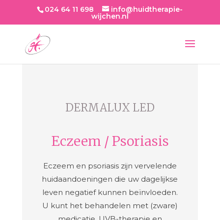
024 64 11 698
info@huidtherapie-
wijchen.nl
DERMALUX LED
Eczeem / Psoriasis
Eczeem en psoriasis zijn vervelende
huidaandoeningen die uw dagelijkse
leven negatief kunnen beïnvloeden.
U kunt het behandelen met (zware)
medicatie, UVB-therapie en