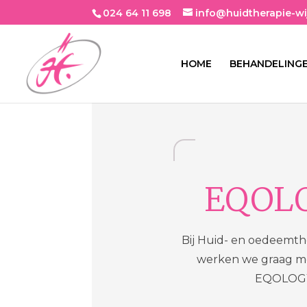
024 64 11 698
info@huidtherapie-wi
HOME
BEHANDELING
EQOL
Bij Huid- en oedeemth
werken we graag m
EQOLOGY