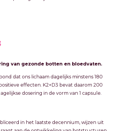
3
ring van gezonde botten en bloedvaten.
ond dat ons lichaam dagelijks minstens 180
positieve effecten. K2+D3 bevat daarom 200
agelijkse dosering in de vorm van 1 capsule.
liceerd in het laatste decennium, wijzen uit
jdraagt aan de ontwikkeling van botstructuren