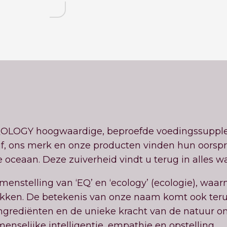
EQOLOGY hoogwaardige, beproefde voedingssuppl
jf, ons merk en onze producten vinden hun oorsp
e oceaan. Deze zuiverheid vindt u terug in alles w
stelling van ‘EQ’ en ‘ecology’ (ecologie), waar
rukken. De betekenis van onze naam komt ook teru
ingrediënten en de unieke kracht van de natuur on
nselijke intelligentie, empathie en opstelling.