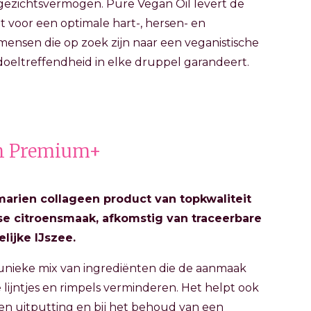
gezichtsvermogen. Pure Vegan Oil levert de
t voor een optimale hart-, hersen- en
mensen die op zoek zijn naar een veganistische
doeltreffendheid in elke druppel garandeert.
en Premium+
arien collageen product van topkwaliteit
se citroensmaak, afkomstig van traceerbare
lijke IJszee.
nieke mix van ingrediënten die de aanmaak
 lijntjes en rimpels verminderen. Het helpt ook
en uitputting en bij het behoud van een