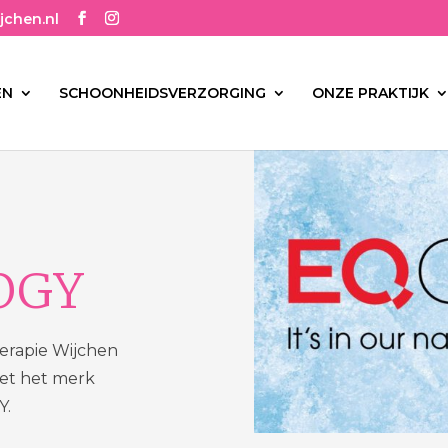
jchen.nl
EN
SCHOONHEIDSVERZORGING
ONZE PRAKTIJK
OGY
erapie Wijchen
et het merk
.