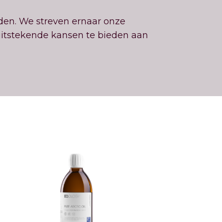
den. We streven ernaar onze
uitstekende kansen te bieden aan